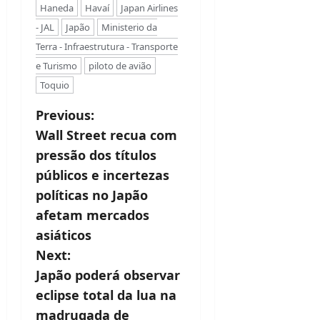
Haneda
Havaí
Japan Airlines
- JAL
Japão
Ministerio da
Terra - Infraestrutura - Transporte
e Turismo
piloto de avião
Toquio
P
Previous:
Wall Street recua com
o
pressão dos títulos
s
públicos e incertezas
t
políticas no Japão
afetam mercados
n
asiáticos
a
Next:
v
Japão poderá observar
eclipse total da lua na
i
madrugada de