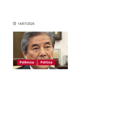
de reatores
nucleares em usina
de Oi
14/07/2026
Polêmica
Política
Deputado
governista diz que
princesa Aiko não
pode se tornar
imperatriz sob lei
atual do Japão