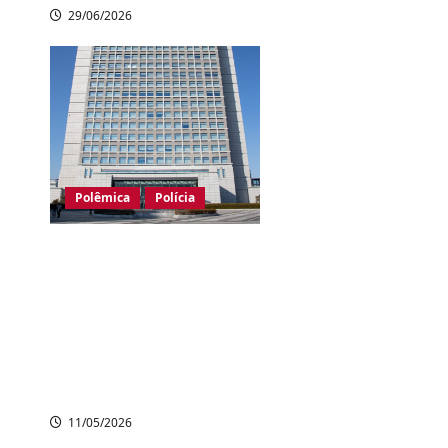
29/06/2026
Polêmica
Polícia
Cidade japonesa
paga recompensa
para denúncias de
empresas que
contratam
estrangeiros ilegais
11/05/2026