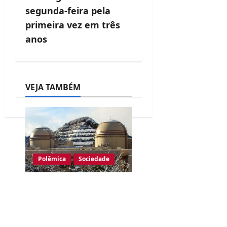
g
segunda-feira pela
a
primeira vez em três
anos
t
i
o
VEJA TAMBÉM
n
Polêmica
Sociedade
Justiça do Japão
rejeita pedido para
suspender operação