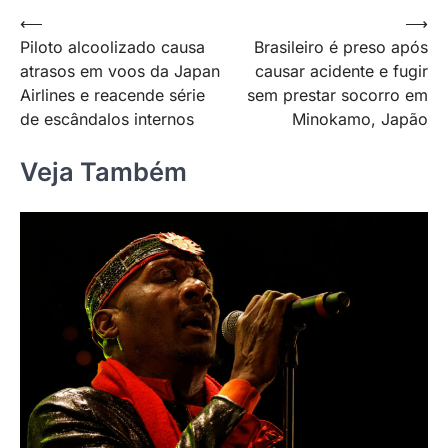
Navegação
⟵
⟶
Piloto alcoolizado causa
Brasileiro é preso após
de
atrasos em voos da Japan
causar acidente e fugir
Post
Airlines e reacende série
sem prestar socorro em
de escândalos internos
Minokamo, Japão
Veja Também