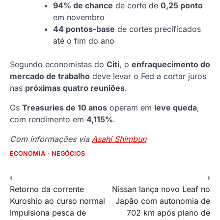
94% de chance
de corte de
0,25 ponto
em novembro
44 pontos-base
de cortes precificados
até o fim do ano
Segundo economistas do
Citi
, o
enfraquecimento do
mercado de trabalho
deve levar o Fed a cortar juros
nas
próximas quatro reuniões
.
Os
Treasuries de 10 anos
operam em
leve queda
,
com rendimento em
4,115%
.
Com informações via
Asahi Shimbun
ECONOMIA
NEGÓCIOS
Navegação
⟵
⟶
Retorno da corrente
Nissan lança novo Leaf no
de
Kuroshio ao curso normal
Japão com autonomia de
Post
impulsiona pesca de
702 km após plano de