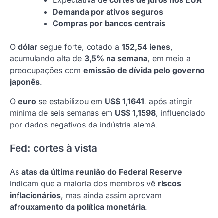
Expectativa de
cortes de juros nos EUA
Demanda por ativos seguros
Compras por bancos centrais
O
dólar
segue forte, cotado a
152,54 ienes
,
acumulando alta de
3,5% na semana
, em meio a
preocupações com
emissão de dívida pelo governo
japonês
.
O
euro
se estabilizou em
US$ 1,1641
, após atingir
mínima de seis semanas em
US$ 1,1598
, influenciado
por dados negativos da indústria alemã.
Fed: cortes à vista
As
atas da última reunião do Federal Reserve
indicam que a maioria dos membros vê
riscos
inflacionários
, mas ainda assim aprovam
afrouxamento da política monetária
.