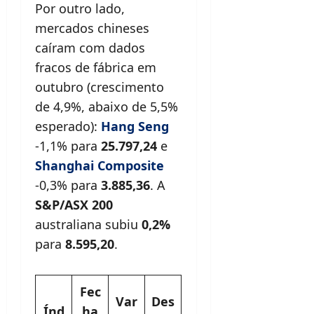
Por outro lado,
mercados chineses
caíram com dados
fracos de fábrica em
outubro (crescimento
de 4,9%, abaixo de 5,5%
esperado):
Hang Seng
-1,1% para
25.797,24
e
Shanghai Composite
-0,3% para
3.885,36
. A
S&P/ASX 200
australiana subiu
0,2%
para
8.595,20
.
Fec
Var
Des
Índ
ha