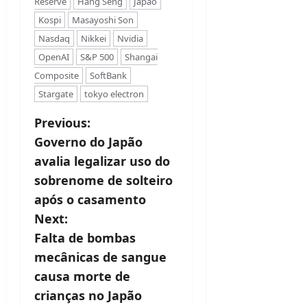
Reserve
Hang Seng
Japão
Kospi
Masayoshi Son
Nasdaq
Nikkei
Nvidia
OpenAI
S&P 500
Shangai
Composite
SoftBank
Stargate
tokyo electron
P
Previous:
Governo do Japão
o
avalia legalizar uso do
s
sobrenome de solteiro
t
após o casamento
Next:
n
Falta de bombas
a
mecânicas de sangue
v
causa morte de
crianças no Japão
i