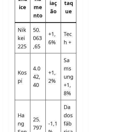
iaç
taq
ice
me
ão
ue
nto
Nik
50.
+1,
Tec
kei
063
6%
h +
225
,65
Sa
4.0
ms
Kos
+1,
42,
ung
pi
2%
40
+1,
8%
Da
Ha
dos
25.
ng
-1,1
fáb
797
Sen
%
rica