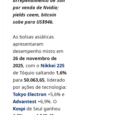
arrependimento de Son
por venda de Nvidia;
yields caem, bitcoin
sobe para US$94k.
As bolsas asiáticas
apresentaram
desempenho misto em
26 de novembro de
2025
, com o
Nikkei 225
de Tóquio saltando
1,6%
para
50.063,65
, liderado
por ações de tecnologia:
Tokyo Electron
+5,6% e
Advantest
+6,9%. O
Kospi
de Seul ganhou