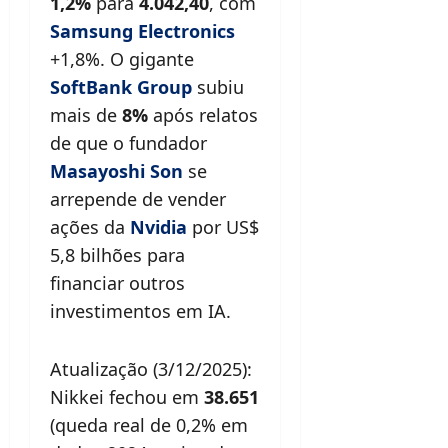
1,2%
para
4.042,40
, com
Samsung Electronics
+1,8%. O gigante
SoftBank Group
subiu
mais de
8%
após relatos
de que o fundador
Masayoshi Son
se
arrepende de vender
ações da
Nvidia
por US$
5,8 bilhões para
financiar outros
investimentos em IA.
Atualização (3/12/2025):
Nikkei fechou em
38.651
(queda real de 0,2% em