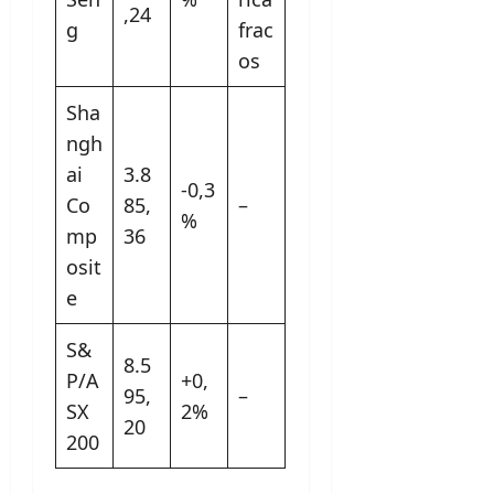
,24
g
frac
os
Sha
ngh
ai
3.8
-0,3
Co
85,
–
%
mp
36
osit
e
S&
8.5
P/A
+0,
95,
–
SX
2%
20
200