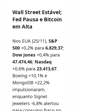
Wall Street Estável;
Fed Pausa e Bitcoin
em Alta
Nos EUA (25/11),
S&P
500
+0,2% para
6.829,37
;
Dow
Jones
+0,4% para
47.474,46
;
Nasdaq
+0,6% para
23.413,67
.
Boeing +10,1% e
MongoDB +22,2%
impulsionaram,
enquanto Signet
Jewelers -6,8% alertou
para consumo fraco no