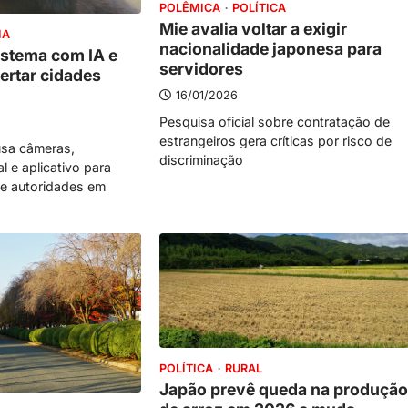
POLÊMICA
POLÍTICA
Mie avalia voltar a exigir
IA
nacionalidade japonesa para
istema com IA e
servidores
ertar cidades
16/01/2026
Pesquisa oficial sobre contratação de
estrangeiros gera críticas por risco de
usa câmeras,
discriminação
ial e aplicativo para
 e autoridades em
POLÍTICA
RURAL
Japão prevê queda na produção