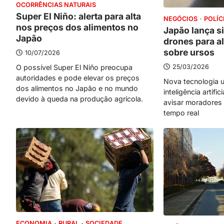
OCORRÊNCIAS NATURAIS
Super El Niño: alerta para alta
NEGÓCIOS
POLÍC
nos preços dos alimentos no
Japão lança s
Japão
drones para al
sobre ursos
10/07/2026
25/03/2026
O possível Super El Niño preocupa
autoridades e pode elevar os preços
Nova tecnologia 
dos alimentos no Japão e no mundo
inteligência artific
devido à queda na produção agrícola.
avisar moradores
tempo real
ECONOMIA
RURAL
SOCIEDADE