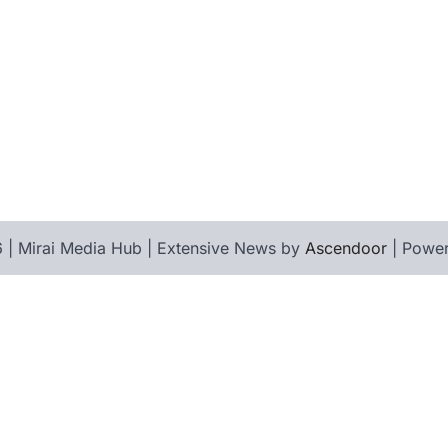
 | Mirai Media Hub | Extensive News by
Ascendoor
| Powe