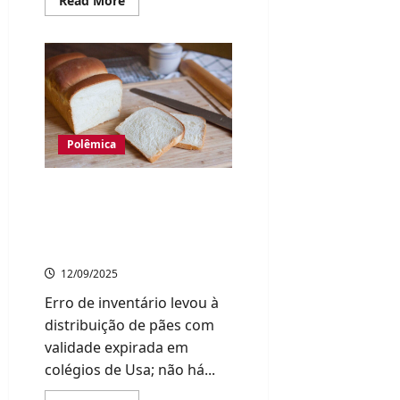
Read More
more
about
Avião
de
pequeno
porte
cai
em
área
montanhosa
de
Polêmica
Fukuoka;
três
pessoas
morrem
Escolas em Oita servem
pães vencidos por engano
a 120 alunos; prefeitura
promete investigação
12/09/2025
Erro de inventário levou à
distribuição de pães com
validade expirada em
colégios de Usa; não há...