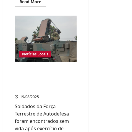
Read
Read More
more
about
Escolas
em
Oita
servem
pães
vencidos
por
engano
a
120
Notícias Locais
alunos;
prefeitura
promete
investigação
Dois militares japoneses
morrem durante
treinamento com
tanques em Oita
19/08/2025
Soldados da Força
Terrestre de Autodefesa
foram encontrados sem
vida após exercício de