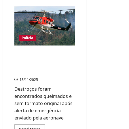
about
Incêndio
de
grande
proporção
destrói
mais
de
170
prédios
Polícia
em
Oita,
no
Avião de pequeno porte
sudoeste
do
cai em área montanhosa
Japão
de Fukuoka; três pessoas
morrem
18/11/2025
Destroços foram
encontrados queimados e
sem formato original após
alerta de emergência
enviado pela aeronave
Read