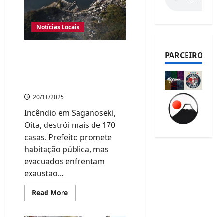
de
posts
Notícias Locais
Após incêndio devastador
PARCEIROS
em Oita, evacuados
enfrentam incertezas e
aguardam por auxílio
20/11/2025
Incêndio em Saganoseki,
Oita, destrói mais de 170
casas. Prefeito promete
habitação pública, mas
evacuados enfrentam
exaustão...
Read
Read More
more
about
Após