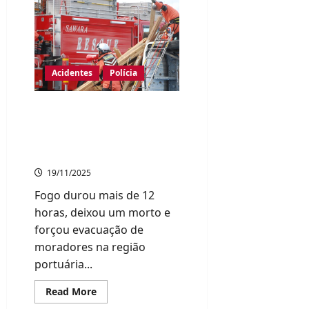
incêndio
devastador
em
Oita,
evacuados
enfrentam
incertezas
e
Acidentes
Polícia
aguardam
por
auxílio
Incêndio de grande
proporção destrói mais de
170 prédios em Oita, no
sudoeste do Japão
19/11/2025
Fogo durou mais de 12
horas, deixou um morto e
forçou evacuação de
moradores na região
portuária...
Read
Read More
more