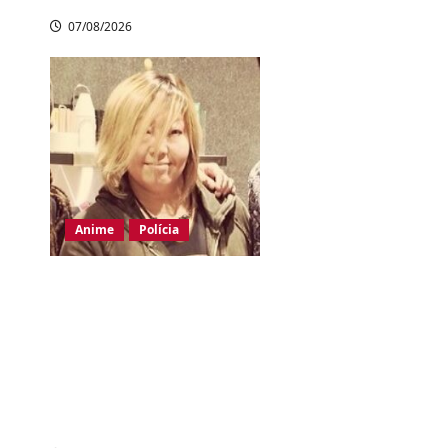
07/08/2026
Anime
Polícia
Dubladora de
Evangelion denuncia
uso ilegal de sua voz
por IA e cobra leis
mais rígidas no
Japão