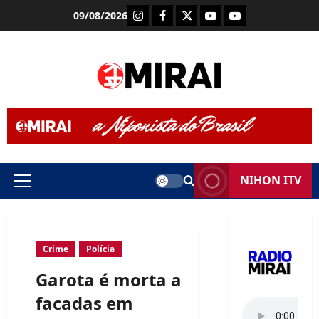
Skip
Instagram
Facebook
X
Youtube (Rádio Mira
Youtube (TV Mi
09/08/2026
to
content
NIHON ITV
Primary
Menu
Crime
Polícia
Garota é morta a
facadas em