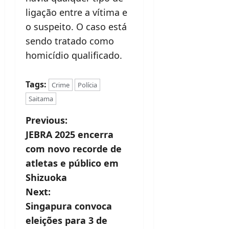
ligação entre a vítima e
o suspeito. O caso está
sendo tratado como
homicídio qualificado.
Tags:
Crime
Polícia
Saitama
P
Previous:
JEBRA 2025 encerra
o
com novo recorde de
s
atletas e público em
t
Shizuoka
Next:
n
Singapura convoca
a
eleições para 3 de