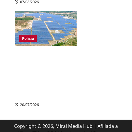
07/08/2026
Polícia
Empresa japonesa
cria tecnologia que
rastreia cabos
roubados e ajuda
polícia a prender
suspeito
20/07/2026
Copyright © 2026, Mirai Media Hub | Afiliada a