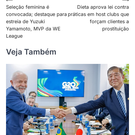
Navegação
Seleção feminina é
Dieta aprova lei contra
de
convocada; destaque para
práticas em host clubs que
Post
estreia de Yuzuki
forçam clientes a
Yamamoto, MVP da WE
prostituição
League
Veja Também