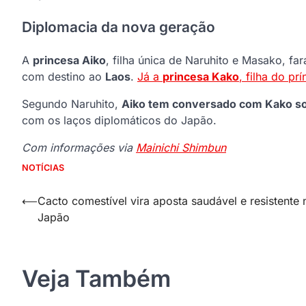
Diplomacia da nova geração
A
princesa Aiko
, filha única de Naruhito e Masako, fa
com destino ao
Laos
.
Já a
princesa Kako
, filha do pr
Segundo Naruhito,
Aiko tem conversado com Kako so
com os laços diplomáticos do Japão.
Com informações via
Mainichi Shimbun
NOTÍCIAS
Navegação
⟵
Cacto comestível vira aposta saudável e resistente 
Japão
de
Post
Veja Também