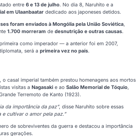
stado entre
6 e 13 de julho
. No dia 8, Naruhito e a
al em Ulaanbaatar
dedicado aos japoneses detidos.
eses foram enviados à Mongólia pela União Soviética
,
nte
1.700 morreram
de
desnutrição e outras causas
.
 primeira como imperador — a anterior foi em 2007,
diplomata, será a
primeira vez no país
.
, o casal imperial também prestou homenagens aos mortos
istas visitas a
Nagasaki
e ao
Salão Memorial de Tóquio
,
Grande Terremoto de Kanto (1923).
ia da importância da paz”
, disse Naruhito sobre essas
 e cultivar o amor pela paz.”
ero de sobreviventes da guerra e destacou a importância
turas gerações.