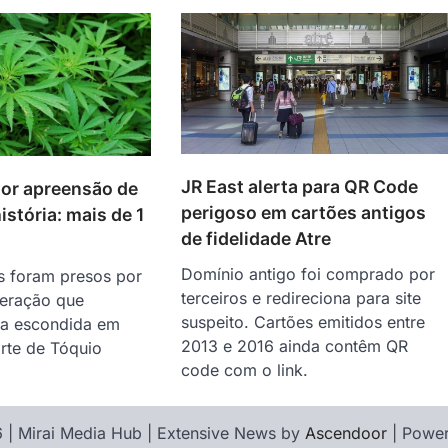
JR East alerta para QR Code
ior apreensão de
perigoso em cartões antigos
stória: mais de 1
de fidelidade Atre
Domínio antigo foi comprado por
as foram presos por
terceiros e redireciona para site
peração que
suspeito. Cartões emitidos entre
ga escondida em
2013 e 2016 ainda contêm QR
rte de Tóquio
code com o link.
 | Mirai Media Hub | Extensive News by
Ascendoor
| Powe