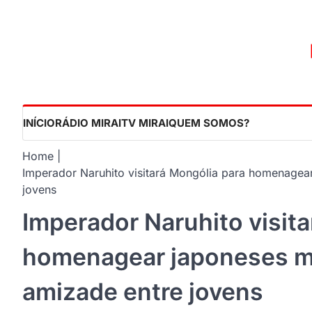
Skip
to
content
INÍCIO
RÁDIO MIRAI
TV MIRAI
QUEM SOMOS?
Home
Imperador Naruhito visitará Mongólia para homenagea
jovens
Imperador Naruhito visit
homenagear japoneses mo
amizade entre jovens