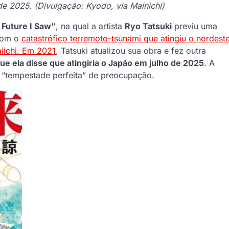
e 2025. (Divulgação: Kyodo, via Mainichi)
 Future I Saw”
, na qual a artista
Ryo Tatsuki
previu uma
 com o
catastrófico terremoto-tsunami que atingiu o nordest
iichi. Em 2021
, Tatsuki atualizou sua obra e fez outra
ue ela disse que atingiria o Japão em julho de 2025
. A
a “tempestade perfeita” de preocupação.