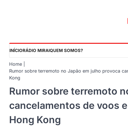
Skip
to
content
INÍCIO
RÁDIO MIRAI
QUEM SOMOS?
Home
Rumor sobre terremoto no Japão em julho provoca ca
Kong
Rumor sobre terremoto n
cancelamentos de voos e
Hong Kong