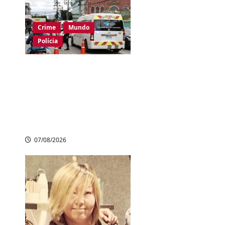
Crime
Mundo
Polícia
Ataque a tiros em
escola na Tailândia
deixa pelo menos
seis mortos e vários
feridos
07/08/2026