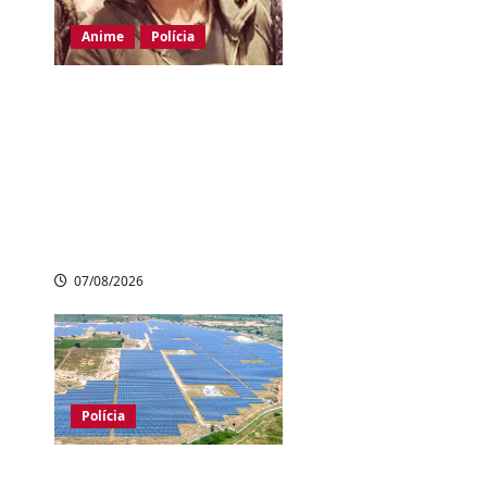
Anime
Polícia
Dubladora de
Evangelion denuncia
uso ilegal de sua voz
por IA e cobra leis
mais rígidas no
Japão
07/08/2026
Polícia
Empresa japonesa