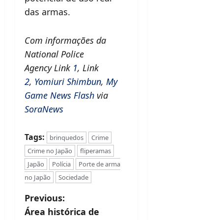
das armas.
Com informações da
National Police
Agency Link
1
, Link
2
,
Yomiuri Shimbun
,
My
Game News Flash
via
SoraNews
Tags:
brinquedos
Crime
Crime no Japão
fliperamas
Japão
Polícia
Porte de arma
no Japão
Sociedade
P
Previous:
Área histórica de
o