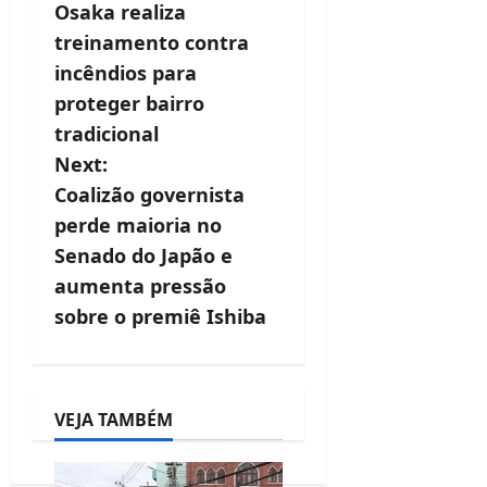
Osaka realiza
s
treinamento contra
t
incêndios para
proteger bairro
n
tradicional
a
Next:
v
Coalizão governista
perde maioria no
i
Senado do Japão e
g
aumenta pressão
a
sobre o premiê Ishiba
t
i
VEJA TAMBÉM
o
n