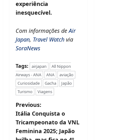
experiência
inesquecível.
Com informações de
Air
Japan
,
Travel Watch
via
SoraNews
Tags:
airjapan
All Nippon
Airways - ANA
ANA
aviação
Curiosidade
Gacha
Japão
Turismo
Viagens
P
Previous:
Itália Conquista o
o
Tricampeonato da VNL
s
Feminina 2025; Japão
brilha, mas fica no 4º