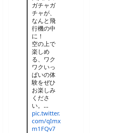
ガチャガ
チャが、
なんと飛
行機の中
に！
空の上で
楽しめ
る、ワク
ワクいっ
ぱいの体
験をぜひ
お楽しみ
くださ
い。…
pic.twitter.
com/qImx
m1FQv7