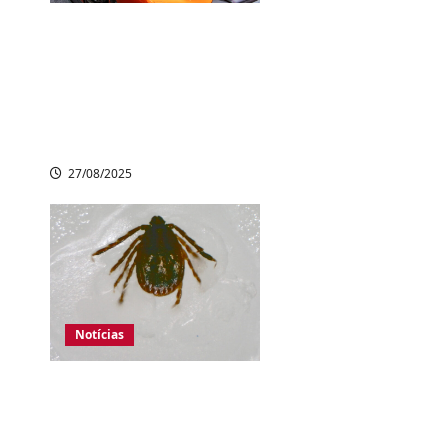
Nissan encerra
produção do
esportivo GT-R após
18 anos, mas
promete retorno
27/08/2025
Notícias
Japão registra
aumento de casos
de febre grave