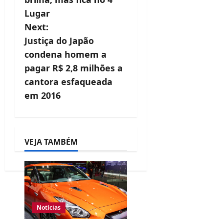
t
Lugar
n
Next:
a
Justiça do Japão
v
condena homem a
pagar R$ 2,8 milhões a
i
cantora esfaqueada
g
em 2016
a
t
i
VEJA TAMBÉM
o
n
Notícias