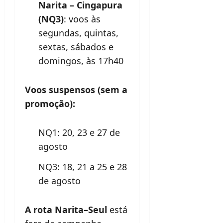
Narita – Cingapura
(NQ3)
: voos às
segundas, quintas,
sextas, sábados e
domingos, às 17h40
Voos suspensos (sem a
promoção):
NQ1: 20, 23 e 27 de
agosto
NQ3: 18, 21 a 25 e 28
de agosto
A rota Narita–Seul
está