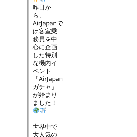
昨日か
ら、
AirJapanで
は客室乗
務員を中
心に企画
した特別
な機内イ
ベント
「AirJapan
ガチャ」
が始まり
ました！
世界中で
大人気の