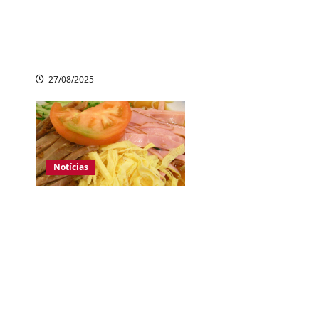
transmitida por
carrapatos; 10
mortes confirmadas
27/08/2025
Notícias
Inflação ameaça
tradição japonesa:
restaurantes
cancelam o “hiyashi
chuka”, prato frio do
verão