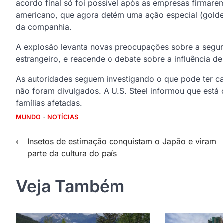
acordo final só foi possível após as empresas firma
americano, que agora detém uma ação especial (golde
da companhia.
A explosão levanta novas preocupações sobre a segu
estrangeiro, e reacende o debate sobre a influência d
As autoridades seguem investigando o que pode ter c
não foram divulgados. A U.S. Steel informou que está
famílias afetadas.
MUNDO
NOTÍCIAS
Navegação
⟵
Insetos de estimação conquistam o Japão e viram
parte da cultura do país
de
Post
Veja Também