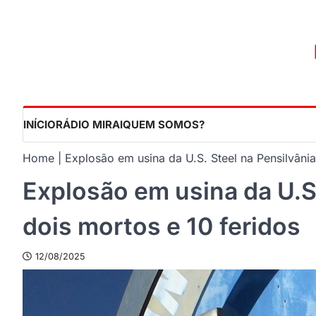
Skip
to
content
INÍCIO
RÁDIO MIRAI
QUEM SOMOS?
Home
Explosão em usina da U.S. Steel na Pensilvânia
Explosão em usina da U.S.
dois mortos e 10 feridos
12/08/2025