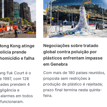
Negociações sobre tratado
Hong Kong atinge
global contra poluição por
olícia prende
plásticos enfrentam impasse
 homicídio e falha
em Genebra
Com mais de 180 países reunidos,
ng Fuk Court é o
proposta sem restrições à
de 1997, com 128
produção de plástico é rejeitada;
idades prendem 4
prazo final termina nesta quinta-
gligência e
feira.
 alarmes em todos
 funcionaram.