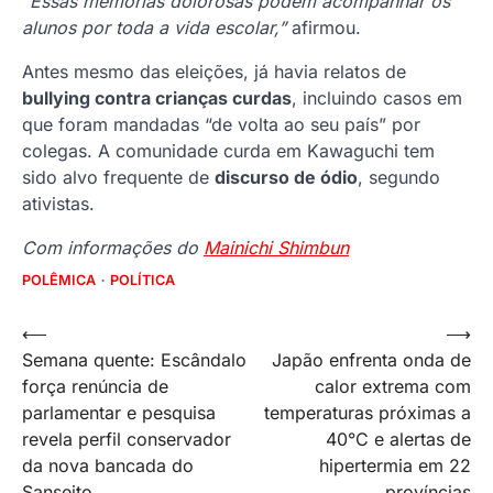
“Essas memórias dolorosas podem acompanhar os
alunos por toda a vida escolar,”
afirmou.
Antes mesmo das eleições, já havia relatos de
bullying contra crianças curdas
, incluindo casos em
que foram mandadas “de volta ao seu país” por
colegas. A comunidade curda em Kawaguchi tem
sido alvo frequente de
discurso de ódio
, segundo
ativistas.
Com informações do
Mainichi Shimbun
POLÊMICA
POLÍTICA
Navegação
⟵
⟶
Semana quente: Escândalo
Japão enfrenta onda de
de
força renúncia de
calor extrema com
Post
parlamentar e pesquisa
temperaturas próximas a
revela perfil conservador
40°C e alertas de
da nova bancada do
hipertermia em 22
Sanseito
províncias