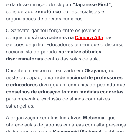
e da disseminação do slogan
“Japanese First”
,
considerado
xenofóbico
por especialistas e
organizações de direitos humanos.
O Sanseito ganhou força entre os jovens e
conquistou
várias cadeiras na
Câmara Alta
nas
eleições de julho. Educadores temem que o discurso
nacionalista do partido
normalize atitudes
discriminatórias
dentro das salas de aula.
Durante um encontro realizado em
Okayama
, no
oeste do Japão, uma
rede nacional de professores
e educadores
divulgou um comunicado pedindo que
conselhos de educação tomem medidas concretas
para prevenir a exclusão de alunos com raízes
estrangeiras.
A organização sem fins lucrativos
Metanoia
, que
oferece aulas de japonês em áreas com alta presença
de imigrantes, como
Kawaguchi (Saitama)
, publicou