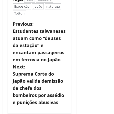
Exposição
Japão
natureza
Tottori
P
Previous:
Estudantes taiwaneses
o
atuam como “deuses
s
da estação” e
t
encantam passageiros
em ferrovia no Japão
n
Next:
a
Suprema Corte do
v
Japão valida demissão
de chefe dos
i
bombeiros por assédio
g
e punições abusivas
a