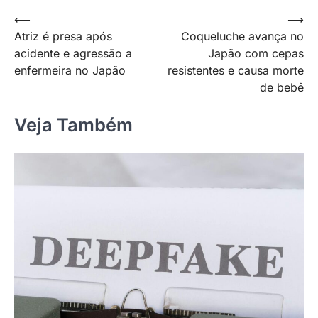
Navegação
⟵
⟶
Atriz é presa após
Coqueluche avança no
de
acidente e agressão a
Japão com cepas
Post
enfermeira no Japão
resistentes e causa morte
de bebê
Veja Também