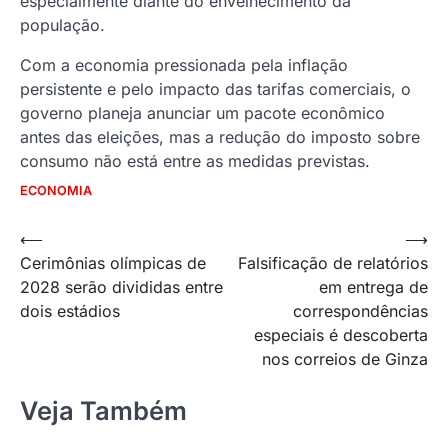
especialmente diante do envelhecimento da
população.
Com a economia pressionada pela inflação
persistente e pelo impacto das tarifas comerciais, o
governo planeja anunciar um pacote econômico
antes das eleições, mas a redução do imposto sobre
consumo não está entre as medidas previstas.
ECONOMIA
Navegação
⟵
⟶
Cerimônias olímpicas de
Falsificação de relatórios
de
2028 serão divididas entre
em entrega de
Post
dois estádios
correspondências
especiais é descoberta
nos correios de Ginza
Veja Também