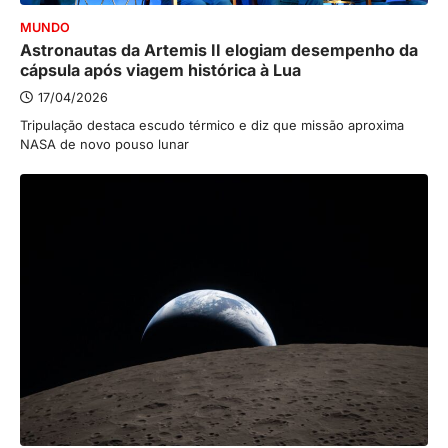
MUNDO
Astronautas da Artemis II elogiam desempenho da
cápsula após viagem histórica à Lua
17/04/2026
Tripulação destaca escudo térmico e diz que missão aproxima
NASA de novo pouso lunar