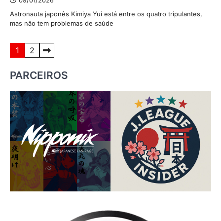
09/01/2026
Astronauta japonês Kimiya Yui está entre os quatro tripulantes,
mas não tem problemas de saúde
Paginação
1
2
de
PARCEIROS
posts