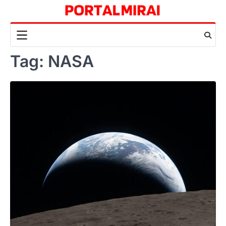
Skip
to
content
Tag:
NASA